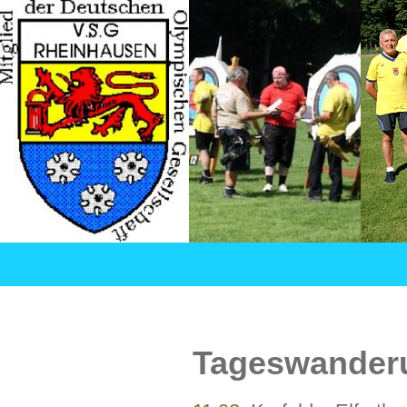
Suchen
VSG Rheinhausen – Versehrtensport in Duisburg
SPRINGE
ZUM
INHALT
Tageswander