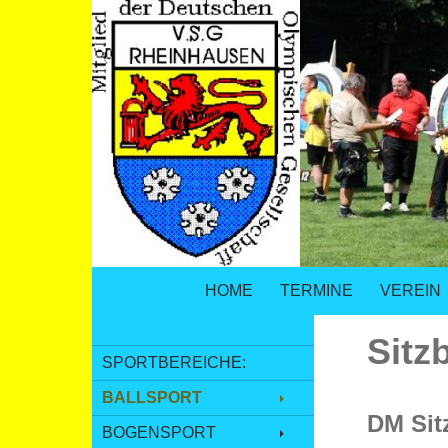
SPRINGE ZUM INHALT
Suchen
VSG Rheinhausen – Versehrtensport i
HOME
TERMINE
VEREIN
Sitz
SPORTBEREICHE:
BALLSPORT
DM Sit
BOGENSPORT