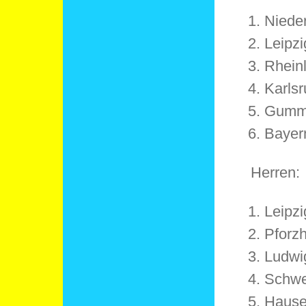
Niede
Leipz
Rhein
Karls
Gumm
Bayer
Herren:
Leipz
Pforz
Ludwi
Schwe
Haus