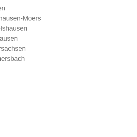
en
hausen-Moers
lshausen
ausen
rsachsen
ersbach