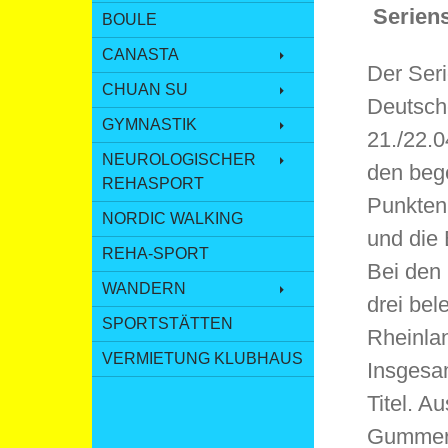
Seriens
BOULE
CANASTA
Der Seri
CHUAN SU
Deutsch
GYMNASTIK
21./22.
NEUROLOGISCHER
den beg
REHASPORT
Punkten
NORDIC WALKING
und die
REHA-SPORT
Bei den
WANDERN
drei bel
SPORTSTÄTTEN
Rheinlan
VERMIETUNG KLUBHAUS
Insgesa
Titel. A
Gummer