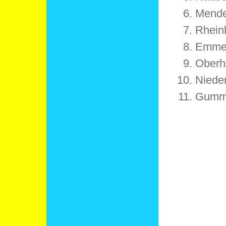
Mend
Rhein
Emme
Oberh
Niede
Gumm