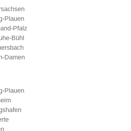
rsachsen
ig-Plauen
land-Pfalz
ruhe-Bühl
ersbach
n-Damen
ig-Plauen
heim
gshafen
rte
en