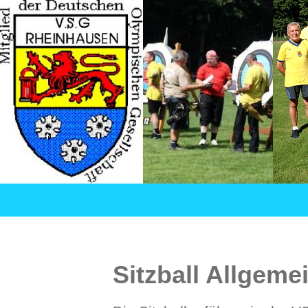
Suchen
VSG Rheinhausen – Versehrtensport in Duisburg
SPRINGE
ZUM
INHALT
Sitzball Allgeme