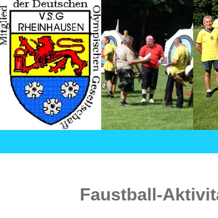
Suchen
VSG Rheinhausen – Versehrtensport in Duisburg
SPRINGE
ZUM
INHALT
Faustball-Aktivi