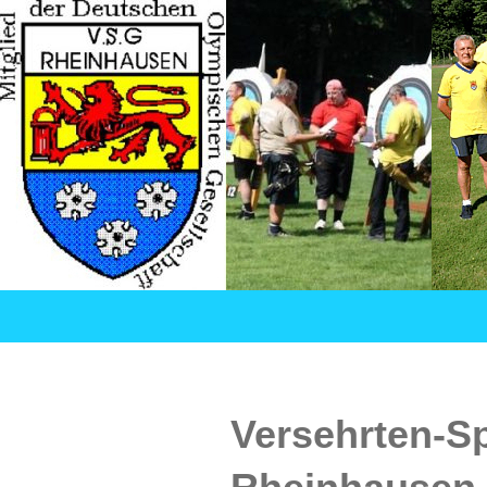
Suchen
VSG Rheinhausen – Versehrtensport in Duisburg
SPRINGE
ZUM
INHALT
Versehrten-S