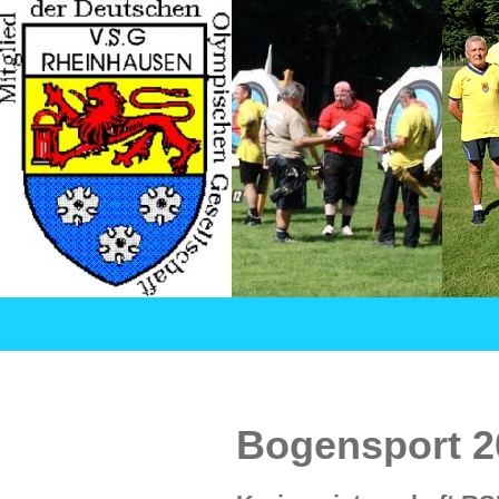
Suchen
VSG Rheinhausen – Versehrtensport in Duisburg
SPRINGE
ZUM
INHALT
Bogensport 2