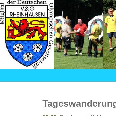
Suchen
VSG Rheinhausen – Versehrtensport in Duisburg
SPRINGE
ZUM
INHALT
Tageswanderung