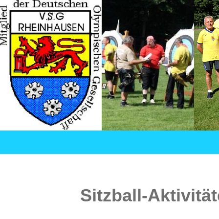
Suchen
VSG Rheinhausen – Versehrtensport in Duisburg
SPRINGE
ZUM
INHALT
Sitzball-Aktivitä