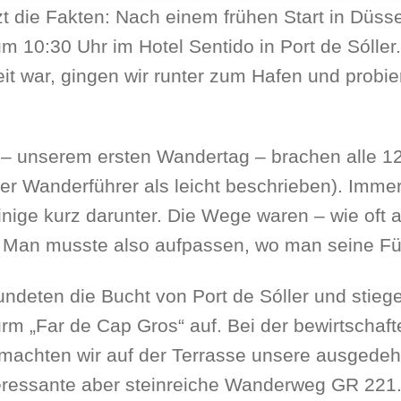
zt die Fakten: Nach einem frühen Start in Düss
um 10:30 Uhr im Hotel Sentido in Port de Sóll
it war, gingen wir runter zum Hafen und probie
g
– unserem ersten Wandertag – brachen alle 12
er Wanderführer als leicht beschrieben). Imme
inige kurz darunter. Die Wege waren – wie oft a
 Man musste also aufpassen, wo man seine Füß
ndeten die Bucht von Port de Sóller und stieg
rm „Far de Cap Gros“ auf. Bei der bewirtschaft
 machten wir auf der Terrasse unsere ausgede
eressante aber steinreiche Wanderweg GR 221.