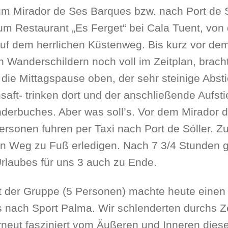
m Mirador de Ses Barques bzw. nach Port de Só
m Restaurant „Es Ferget“ bei Cala Tuent, von 
uf dem herrlichen Küstenweg. Bis kurz vor dem
 Wanderschildern noch voll im Zeitplan, brach
 die Mittagspause oben, der sehr steinige Absti
aft- trinken dort und der anschließende Aufst
erbuches. Aber was soll’s. Vor dem Mirador d
ersonen fuhren per Taxi nach Port de Sóller. Zu
en Weg zu Fuß erledigen. Nach 7 3/4 Stunden 
rlaubes für uns 3 auch zu Ende.
 der Gruppe (5 Personen) machte heute einen 
 nach Sport Palma. Wir schlenderten durchs Z
rneut fasziniert vom Äußeren und Inneren dies