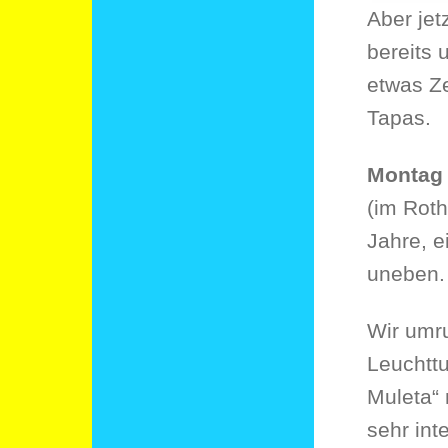
Aber jet
bereits 
etwas Ze
Tapas.
Monta
(im Roth
Jahre, e
uneben.
Wir umru
Leuchttu
Muleta“
sehr int