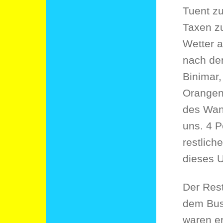
Tuent zu
Taxen zu
Wetter a
nach den
Binimar,
Orangens
des Wand
uns. 4 P
restlich
dieses U
Der Rest
dem Bus
waren e