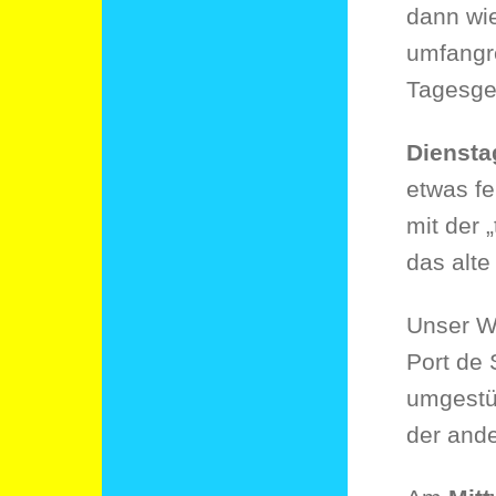
dann wie
umfangre
Tagesge
Dienst
etwas fe
mit der 
das alte
Unser Wa
Port de
umgestü
der ande