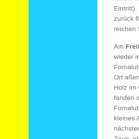
Eintritt
zurück f
reichen 
Am
Fre
wieder i
Fornalu
Ort aßen
Holz im
fanden s
Fornalut
kleines 
nächsten
Zaun, er