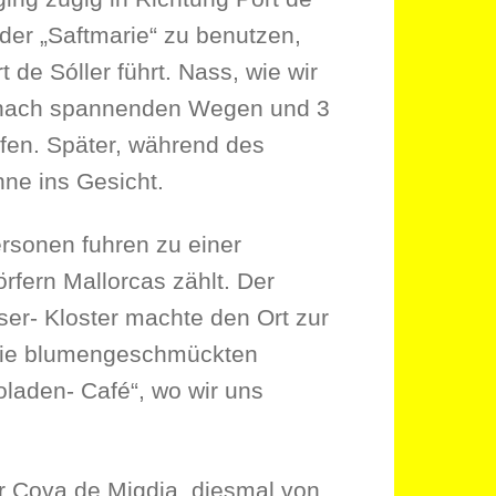
 der „Saftmarie“ zu benutzen,
de Sóller führt. Nass, wie wir
en nach spannenden Wegen und 3
fen. Später, während des
nne ins Gesicht.
ersonen fuhren zu einer
rfern Mallorcas zählt. Der
er- Kloster machte den Ort zur
 die blumengeschmückten
laden- Café“, wo wir uns
r Cova de Migdia, diesmal von