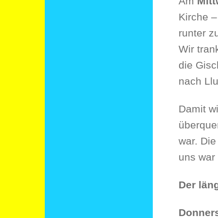
Am
Mit
Kirche 
runter z
Wir tran
die Gisc
nach Llu
Damit wi
überquer
war. Die
uns war 
Der län
Donner