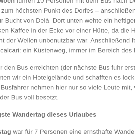
twoch
fuhren 10 Personen mit dem Bus nach Dei
– zum höchsten Punkt des Dorfes – anschlie
ur Bucht von Deià. Dort unten wehte ein heftig
ken Kaffee in der Ecke vor einer Hütte, da die 
ht der Wellen unbenutzbar war. Anschließend f
calcari: ein Küstenweg, immer im Bereich des 
r den Bus erreichten (der nächste Bus fuhr ers
ten wir ein Hotelgelände und schafften es lock
 Busfahrer nehmen hier nur so viele Leute mit, w
der Bus voll besetzt.
gste Wandertag dieses Urlaubes
stag
war für 7 Personen eine ernsthafte Wande