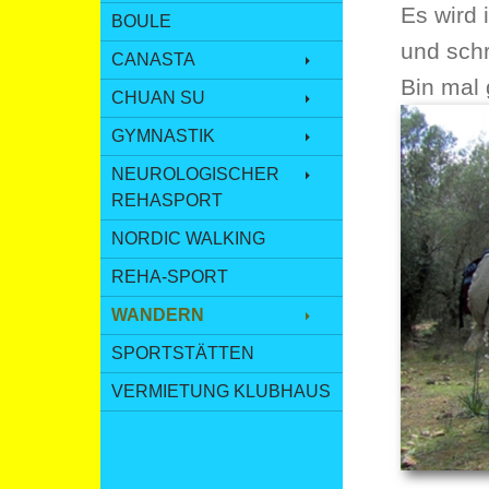
Es wird 
BOULE
und sch
CANASTA
Bin mal 
CHUAN SU
GYMNASTIK
NEUROLOGISCHER
REHASPORT
NORDIC WALKING
REHA-SPORT
WANDERN
SPORTSTÄTTEN
VERMIETUNG KLUBHAUS