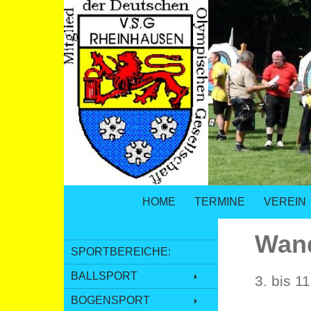
SPRINGE ZUM INHALT
Suchen
VSG Rheinhausen – Versehrtensport i
HOME
TERMINE
VEREIN
Wand
SPORTBEREICHE:
BALLSPORT
3. bis 1
BOGENSPORT