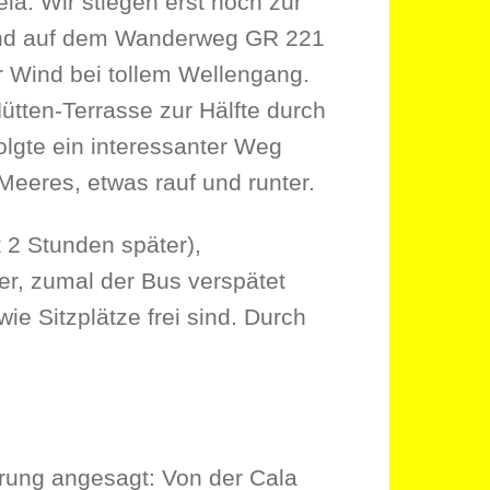
à. Wir stiegen erst hoch zur
ßend auf dem Wanderweg GR 221
er Wind bei tollem Wellengang.
Hütten-Terrasse zur Hälfte durch
olgte ein interessanter Weg
Meeres, etwas rauf und runter.
t 2 Stunden später),
er, zumal der Bus verspätet
ie Sitzplätze frei sind. Durch
rung angesagt: Von der Cala