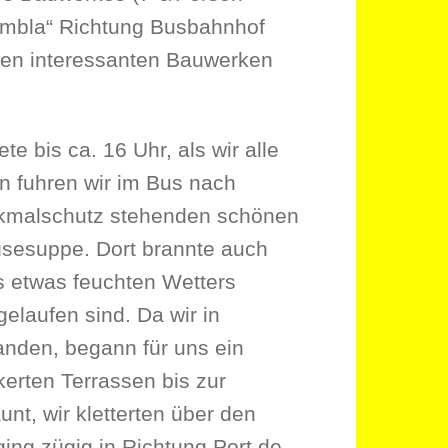
Rambla“ Richtung Busbahnhof
alten interessanten Bauwerken
te bis ca. 16 Uhr, als wir alle
en fuhren wir im Bus nach
nkmalschutz stehenden schönen
üsesuppe. Dort brannte auch
 etwas feuchten Wetters
elaufen sind. Da wir in
anden, begann für uns ein
kerten Terrassen bis zur
nt, wir kletterten über den
ing zügig in Richtung Port de