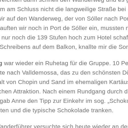
Um am Schluss nicht die langweilige Straße bei
ir auf den Wanderweg, der von Sóller nach Port 
auften wir noch in Port de Sóller ein, musst
nur noch die 139 Stufen hoch zum Hotel schaf
 Schreibens auf dem Balkon, knallte mir die So
ag
war wieder ein Ruhetag für die Gruppe. 10 P
ite nach Valldemossa, das zu den schönsten Dö
lt von Chopin und Sand im ehemaligen Kartäus
ischen Attraktion. Nach einem Rundgang durch
ab Anne den Tipp zur Einkehr im sog. „Schoko
ten und die typische Schokolade tranken.
nderführer versuchte sich heute wieder an de