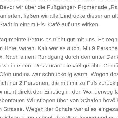
). Bevor wir über die Fußgänger- Promenade „
lanierten, ließen wir alle Eindrücke dieser an 
Stadt in einem Eis- Café auf uns wirken.
itag
meinte Petrus es nicht gut mit uns. Es regne
m Hotel waren. Kalt war es auch. Mit 9 Person
tx. Nach einem Rundgang durch den unter De
 wir in einem Restaurant die viel gelobte Gem
 Ofen und es war schnuckelig warm. Wegen des
ich nur 2 Personen, die mit mir zu Fuß zurück g
x nicht direkt den Einstieg in den Wanderweg f
Abenteuer. Wir stiegen über von Schafen bevöl
 Strasse. Wegen der Schafe war alles eingezäu
reichten dann schnell den Wanderweg und es g