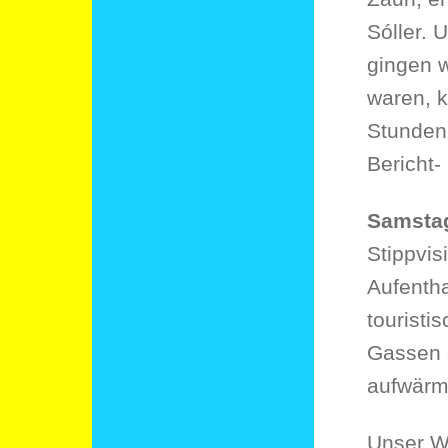
Sóller. 
gingen w
waren, k
Stunden 
Bericht-
Samst
Stippvis
Aufentha
tourist
Gassen g
aufwärm
Unser Wa