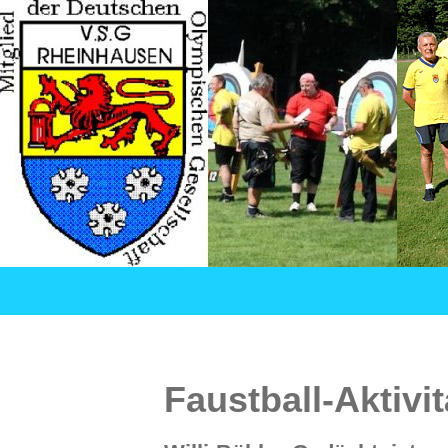
Suchen
VSG Rheinhausen – Versehrtensport in Duisburg
SPRINGE
ZUM
INHALT
Faustball-Aktivi