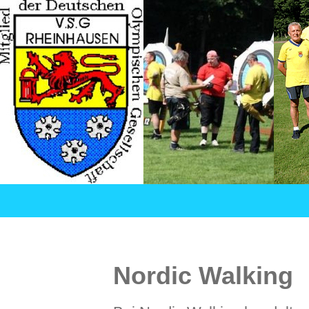
Suchen
VSG Rheinhausen – Versehrtensport in Duisburg
SPRINGE
ZUM
INHALT
Nordic Walking