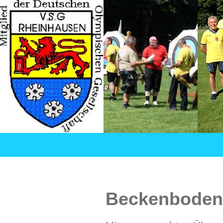
Suchen
VSG Rheinhausen – Versehrtensport in Duisburg
SPRINGE
ZUM
INHALT
Beckenboden