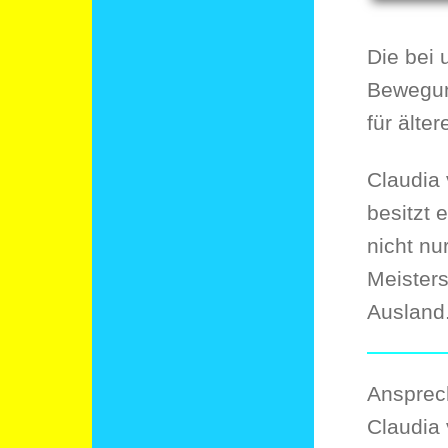
Die bei
Bewegun
für älte
Claudia 
besitzt 
nicht nu
Meisters
Ausland
Ansprech
Claudia 