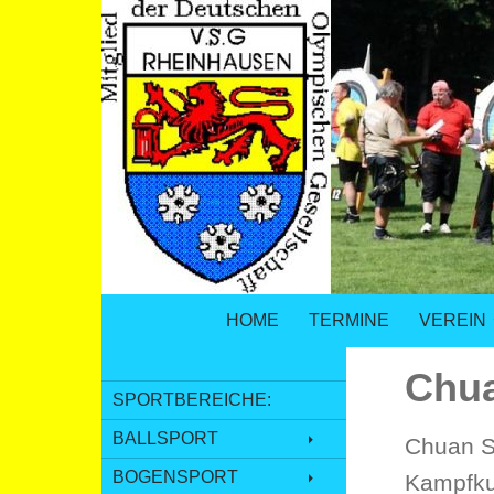
SPRINGE ZUM INHALT
Suchen
VSG Rheinhausen – Versehrtensport i
HOME
TERMINE
VEREIN
Chu
SPORTBEREICHE:
BALLSPORT
Chuan S
BOGENSPORT
Kampfkun