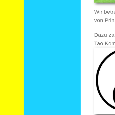
Wir bet
von Pri
Dazu zä
Tao Kem