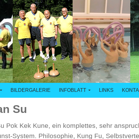
n Duisburg
BILDERGALERIE
INFOBLATT
LINKS
KONTA
an Su
u Pok Kek Kune, ein komplettes, sehr anspruc
st-System. Philosophie, Kung Fu, Selbstvertei