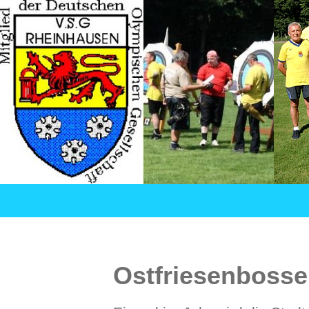
Suchen
VSG Rheinhausen – Versehrtensport in Duisburg
SPRINGE
ZUM
INHALT
Ostfriesenbosse