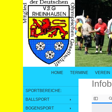
SPRINGE ZUM INHALT
Suchen
VSG Rheinhausen – Versehrtensport i
HOME
TERMINE
VEREIN
Infob
SPORTBEREICHE:
BALLSPORT
BOGENSPORT